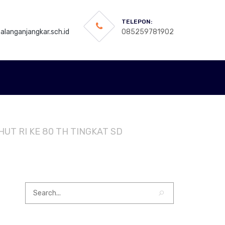
TELEPON:
langanjangkar.sch.id
085259781902
UT RI KE 80 TH TINGKAT SD