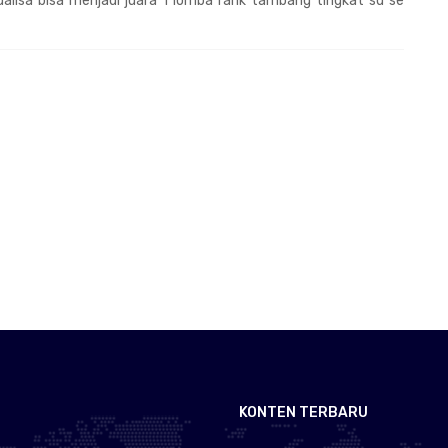
alisa bisa menjadi juara 1 lomba rarik tambang tingkat sd se
KONTEN TERBARU