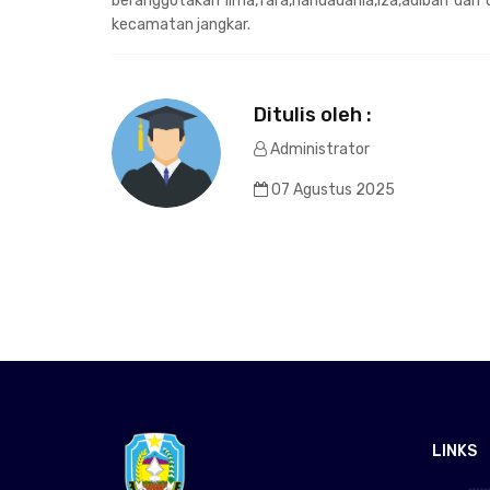
beranggotakan ilma,fara,nandadania,iza,adibah dan d
kecamatan jangkar.
Ditulis oleh :
Administrator
07 Agustus 2025
LINKS