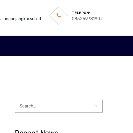
TELEPON:
langanjangkar.sch.id
085259781902