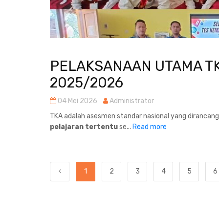
PELAKSANAAN UTAMA T
2025/2026
04 Mei 2026
Administrator
TKA adalah asesmen standar nasional yang dirancan
pelajaran tertentu
se...
Read more
1
2
3
4
5
6