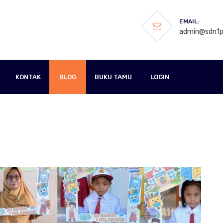
EMAIL:
admin@sdn1pa
KONTAK
BLOG
BUKU TAMU
LOGIN