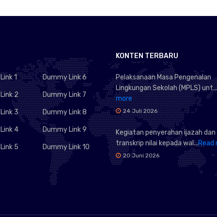
KONTEN TERBARU
ink 1
Dummy Link 6
Pelaksanaan Masa Pengenalan
Lingkungan Sekolah (MPLS) unt..
ink 2
Dummy Link 7
more
24 Juli 2026
ink 3
Dummy Link 8
ink 4
Dummy Link 9
Kegiatan penyerahan ijazah dan
transkrip nilai kepada wal...
Read 
ink 5
Dummy Link 10
20 Juni 2026