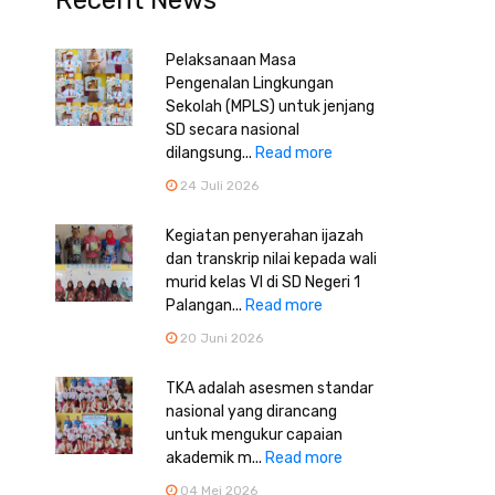
Recent News
Pelaksanaan Masa
Pengenalan Lingkungan
Sekolah (MPLS) untuk jenjang
SD secara nasional
dilangsung...
Read more
24 Juli 2026
Kegiatan penyerahan ijazah
dan transkrip nilai kepada wali
murid kelas VI di SD Negeri 1
Palangan...
Read more
20 Juni 2026
TKA adalah asesmen standar
nasional yang dirancang
untuk mengukur capaian
akademik m...
Read more
04 Mei 2026