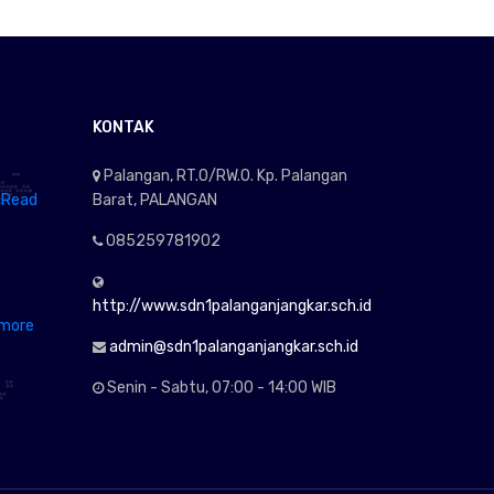
KONTAK
Palangan, RT.0/RW.0. Kp. Palangan
.
Read
Barat, PALANGAN
085259781902
http://www.sdn1palanganjangkar.sch.id
more
admin@sdn1palanganjangkar.sch.id
Senin - Sabtu, 07:00 - 14:00 WIB