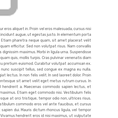
r eros aliquet in. Proin vel eros malesuada, cursus nisi
c tincidunt augue, ut egestas justo. In elementum porta
. Etiam pharetra neque quam, sit amet placerat velit
liquam efficitur. Sed non volutpat risus. Nam convallis
 dignissim maximus. Morbi in ligula urna. Suspendisse
 quam quis, mollis turpis. Cras pulvinar venenatis diam
cu pretium euismod. Curabitur volutpat accumsan ex.
nunc suscipit tellus, sed congue ex magna eu nulla.
lectus. In non felis velit. In sed laoreet dolor. Proin
lentesque sit amet velit eget metus rutrum cursus. In
isl hendrerit a. Maecenas commodo sapien lectus, et
s maximus. Etiam eget commodo nisi. Vestibulum felis
sque at orci tristique, tempor odio non, ultrices risus.
estibulum commodo eros vel ante faucibus, et cursus
t sapien dui. Mauris dictum rhoncus ligula, vel tempor
. Vivamus hendrerit eros id nisi maximus, ut vulputate