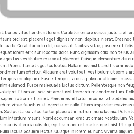
. Donec vitae hendrerit lorem. Curabitur ornare cursus justo, a efficitu
 Mauris orci est, placerat eget dignissim non, dapibus in erat. Cras ne
da. Curabitur odio elit, cursus at facilisis vitae, posuere ut felis
sequat lorem efficitur, lobortis dolor. Nunc dignissim odio non tellus a
uam egestas vestibulum massa at placerat. Quisque elementum dui quis
orem. Proin sit amet egestas lectus. Nullam nec nisl blandit, commodo
ndimentum efficitur. Aliquam erat volutpat. Vestibulum ut sem a ar
tempus mi aliquam. Fusce tempus, arcu a pulvinar ultricies, massa 
nim euismod. Fusce malesuada luctus dictum. Pellentesque non feugiat 
t volutpat. Etiam vel odio sit amet nisl fermentum condimentum. Pel
 sapien rutrum sit amet. Maecenas efficitur eros ex, at sodales n
terdum vitae faucibus at, egestas et nulla. Etiam imperdiet maximu
. Sed porta leo vitae tortor placerat, in rutrum nunc lacinia. Pellente
endum interdum mauris. Morbi accumsan erat ut ornare vestibulum. V
 mauris libero iaculis dui, eget semper nisl metus eget nisl. Ut ege
lla iaculis posuere lectus. Quisque in lorem eu nunc viverra aliquet