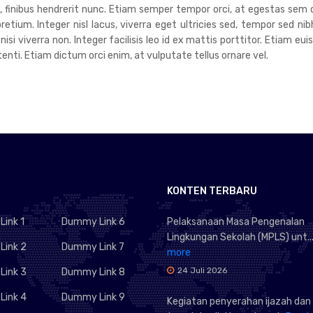
um, finibus hendrerit nunc. Etiam semper tempor orci, at egestas sem 
tium. Integer nisl lacus, viverra eget ultricies sed, tempor sed nib
 nisi viverra non. Integer facilisis leo id ex mattis porttitor. Etiam 
ti. Etiam dictum orci enim, at vulputate tellus ornare vel.
KONTEN TERBARU
ink 1
Dummy Link 6
Pelaksanaan Masa Pengenalan
Lingkungan Sekolah (MPLS) unt..
ink 2
Dummy Link 7
more
24 Juli 2026
ink 3
Dummy Link 8
ink 4
Dummy Link 9
Kegiatan penyerahan ijazah dan