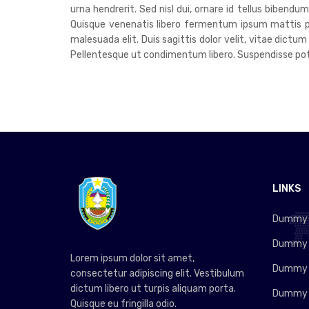
urna hendrerit. Sed nisl dui, ornare id tellus bibend
Quisque venenatis libero fermentum ipsum mattis pre
malesuada elit. Duis sagittis dolor velit, vitae dictum
Pellentesque ut condimentum libero. Suspendisse poten
LINKS
Dummy L
Dummy L
Lorem ipsum dolor sit amet,
Dummy L
consectetur adipiscing elit. Vestibulum
dictum libero ut turpis aliquam porta.
Dummy L
Quisque eu fringilla odio.