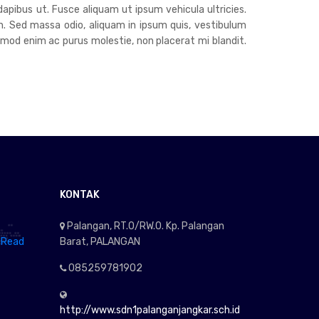
dapibus ut. Fusce aliquam ut ipsum vehicula ultricies.
h. Sed massa odio, aliquam in ipsum quis, vestibulum
euismod enim ac purus molestie, non placerat mi blandit.
KONTAK
Palangan, RT.0/RW.0. Kp. Palangan
.
Read
Barat, PALANGAN
085259781902
http://www.sdn1palanganjangkar.sch.id