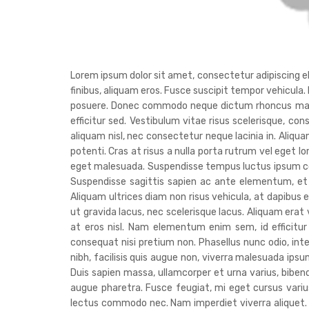
Lorem ipsum dolor sit amet, consectetur adipiscing elit
finibus, aliquam eros. Fusce suscipit tempor vehicula.
posuere. Donec commodo neque dictum rhoncus malesua
efficitur sed. Vestibulum vitae risus scelerisque, con
aliquam nisl, nec consectetur neque lacinia in. Aliq
potenti. Cras at risus a nulla porta rutrum vel eget l
eget malesuada. Suspendisse tempus luctus ipsum co
Suspendisse sagittis sapien ac ante elementum, et 
Aliquam ultrices diam non risus vehicula, at dapibus e
ut gravida lacus, nec scelerisque lacus. Aliquam era
at eros nisl. Nam elementum enim sem, id efficitur
consequat nisi pretium non. Phasellus nunc odio, in
nibh, facilisis quis augue non, viverra malesuada ipsum
Duis sapien massa, ullamcorper et urna varius, bib
augue pharetra. Fusce feugiat, mi eget cursus varius,
lectus commodo nec. Nam imperdiet viverra aliquet. Nu