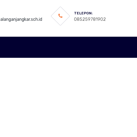
TELEPON:
langanjangkar.sch.id
085259781902