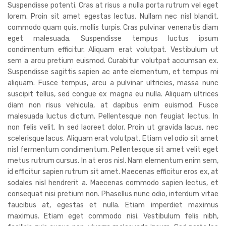
Suspendisse potenti. Cras at risus a nulla porta rutrum vel eget
lorem. Proin sit amet egestas lectus. Nullam nec nisl blandit,
commodo quam quis, mollis turpis. Cras pulvinar venenatis diam
eget malesuada. Suspendisse tempus luctus ipsum
condimentum efficitur. Aliquam erat volutpat. Vestibulum ut
sem a arcu pretium euismod. Curabitur volutpat accumsan ex.
Suspendisse sagittis sapien ac ante elementum, et tempus mi
aliquam. Fusce tempus, arcu a pulvinar ultricies, massa nunc
suscipit tellus, sed congue ex magna eu nulla. Aliquam ultrices
diam non risus vehicula, at dapibus enim euismod. Fusce
malesuada luctus dictum. Pellentesque non feugiat lectus. In
non felis velit. In sed laoreet dolor. Proin ut gravida lacus, nec
scelerisque lacus. Aliquam erat volutpat. Etiam vel odio sit amet
nisl fermentum condimentum. Pellentesque sit amet velit eget
metus rutrum cursus. In at eros nisl. Nam elementum enim sem,
id efficitur sapien rutrum sit amet. Maecenas efficitur eros ex, at
sodales nisl hendrerit a. Maecenas commodo sapien lectus, et
consequat nisi pretium non. Phasellus nunc odio, interdum vitae
faucibus at, egestas et nulla. Etiam imperdiet maximus
maximus. Etiam eget commodo nisi. Vestibulum felis nibh,