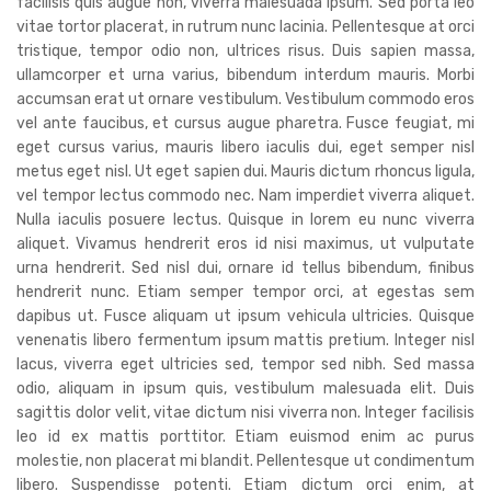
facilisis quis augue non, viverra malesuada ipsum. Sed porta leo
vitae tortor placerat, in rutrum nunc lacinia. Pellentesque at orci
tristique, tempor odio non, ultrices risus. Duis sapien massa,
ullamcorper et urna varius, bibendum interdum mauris. Morbi
accumsan erat ut ornare vestibulum. Vestibulum commodo eros
vel ante faucibus, et cursus augue pharetra. Fusce feugiat, mi
eget cursus varius, mauris libero iaculis dui, eget semper nisl
metus eget nisl. Ut eget sapien dui. Mauris dictum rhoncus ligula,
vel tempor lectus commodo nec. Nam imperdiet viverra aliquet.
Nulla iaculis posuere lectus. Quisque in lorem eu nunc viverra
aliquet. Vivamus hendrerit eros id nisi maximus, ut vulputate
urna hendrerit. Sed nisl dui, ornare id tellus bibendum, finibus
hendrerit nunc. Etiam semper tempor orci, at egestas sem
dapibus ut. Fusce aliquam ut ipsum vehicula ultricies. Quisque
venenatis libero fermentum ipsum mattis pretium. Integer nisl
lacus, viverra eget ultricies sed, tempor sed nibh. Sed massa
odio, aliquam in ipsum quis, vestibulum malesuada elit. Duis
sagittis dolor velit, vitae dictum nisi viverra non. Integer facilisis
leo id ex mattis porttitor. Etiam euismod enim ac purus
molestie, non placerat mi blandit. Pellentesque ut condimentum
libero. Suspendisse potenti. Etiam dictum orci enim, at