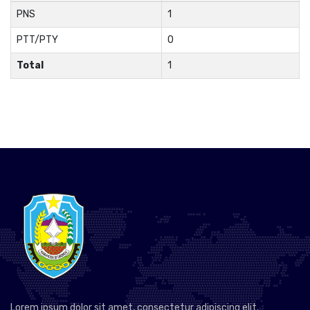
PNS
1
PTT/PTY
0
Total
1
Lorem ipsum dolor sit amet, consectetur adipiscing elit.