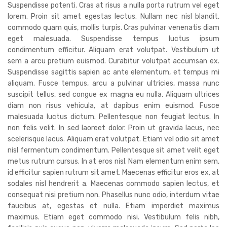
Suspendisse potenti. Cras at risus a nulla porta rutrum vel eget
lorem. Proin sit amet egestas lectus. Nullam nec nisl blandit,
commodo quam quis, mollis turpis. Cras pulvinar venenatis diam
eget malesuada. Suspendisse tempus luctus ipsum
condimentum efficitur. Aliquam erat volutpat. Vestibulum ut
sem a arcu pretium euismod. Curabitur volutpat accumsan ex.
Suspendisse sagittis sapien ac ante elementum, et tempus mi
aliquam. Fusce tempus, arcu a pulvinar ultricies, massa nunc
suscipit tellus, sed congue ex magna eu nulla. Aliquam ultrices
diam non risus vehicula, at dapibus enim euismod. Fusce
malesuada luctus dictum. Pellentesque non feugiat lectus. In
non felis velit. In sed laoreet dolor. Proin ut gravida lacus, nec
scelerisque lacus. Aliquam erat volutpat. Etiam vel odio sit amet
nisl fermentum condimentum. Pellentesque sit amet velit eget
metus rutrum cursus. In at eros nisl. Nam elementum enim sem,
id efficitur sapien rutrum sit amet. Maecenas efficitur eros ex, at
sodales nisl hendrerit a. Maecenas commodo sapien lectus, et
consequat nisi pretium non. Phasellus nunc odio, interdum vitae
faucibus at, egestas et nulla. Etiam imperdiet maximus
maximus. Etiam eget commodo nisi. Vestibulum felis nibh,