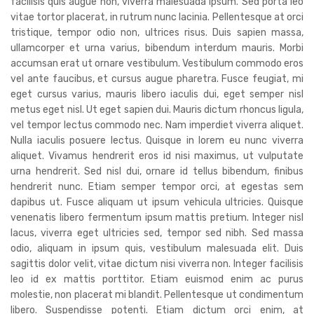
facilisis quis augue non, viverra malesuada ipsum. Sed porta leo
vitae tortor placerat, in rutrum nunc lacinia. Pellentesque at orci
tristique, tempor odio non, ultrices risus. Duis sapien massa,
ullamcorper et urna varius, bibendum interdum mauris. Morbi
accumsan erat ut ornare vestibulum. Vestibulum commodo eros
vel ante faucibus, et cursus augue pharetra. Fusce feugiat, mi
eget cursus varius, mauris libero iaculis dui, eget semper nisl
metus eget nisl. Ut eget sapien dui. Mauris dictum rhoncus ligula,
vel tempor lectus commodo nec. Nam imperdiet viverra aliquet.
Nulla iaculis posuere lectus. Quisque in lorem eu nunc viverra
aliquet. Vivamus hendrerit eros id nisi maximus, ut vulputate
urna hendrerit. Sed nisl dui, ornare id tellus bibendum, finibus
hendrerit nunc. Etiam semper tempor orci, at egestas sem
dapibus ut. Fusce aliquam ut ipsum vehicula ultricies. Quisque
venenatis libero fermentum ipsum mattis pretium. Integer nisl
lacus, viverra eget ultricies sed, tempor sed nibh. Sed massa
odio, aliquam in ipsum quis, vestibulum malesuada elit. Duis
sagittis dolor velit, vitae dictum nisi viverra non. Integer facilisis
leo id ex mattis porttitor. Etiam euismod enim ac purus
molestie, non placerat mi blandit. Pellentesque ut condimentum
libero. Suspendisse potenti. Etiam dictum orci enim, at